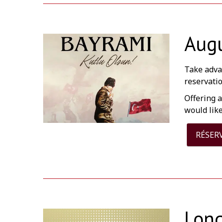
Augu
Take adva
reservatio
Offering a
would lik
RÉSER
Long