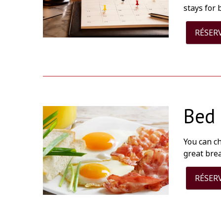
stays for 
RÉSER
Bed 
You can c
great bre
RÉSER