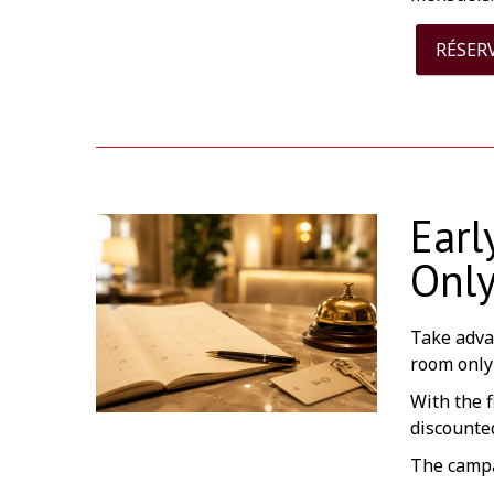
RÉSER
Earl
Onl
Take adva
room only
With the f
discounted
The campai