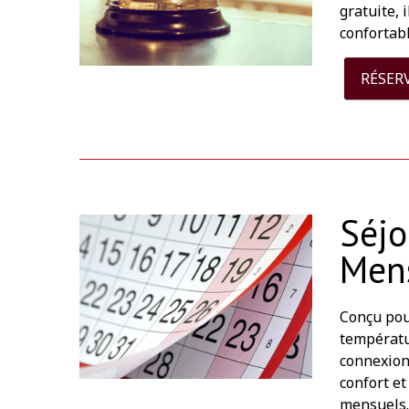
gratuite, 
confortab
RÉSER
Séjo
Men
Conçu pour
températu
connexion
confort e
mensuels