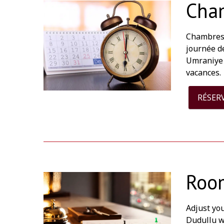
Cha
Chambres 
journée d
Umraniye 
vacances.
RÉSER
Room
Adjust you
Dudullu w