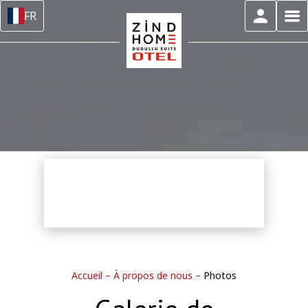
FR
Accueil
–
À propos de nous
–
Photos