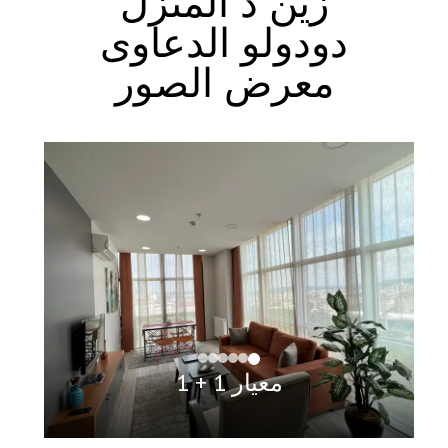
زين د المنزل
دودولو الدعاوى
معرض الصور
معيار 1 + 1