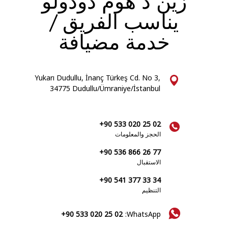
زين د هوم دودولو
يناسب الفريق /
خدمة مضيافة
Yukarı Dudullu, İnanç Türkeş Cd. No 3,
34775 Dudullu/Ümraniye/İstanbul
+90 533 020 25 02
الحجز والمعلومات
+90 536 866 26 77
الاستقبال
+90 541 377 33 34
التنظيم
+90 533 020 25 02
WhatsApp: