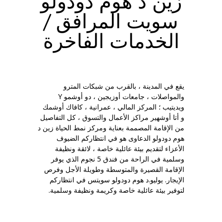
زين د هوم دودولو
سويت المرافق /
الخدمات الفاخرة
يقع في المدينة ، بالقرب من شبكات المترو
والمواصلات ، جامعات أوزيجين ، دو أوشمو Y
ويديتيب ؛ المركز المالي ، عمرانية ، كافاك أوشمك
و أتا أوشهير مراكز الأعمال والتسوق ، كل التفاصيل
من الإقامة المصممة بعناية ومركز نمط الحياة زين د
هوم دودولو الدعاوى هو في انتظاركم الضيوف
الأعزاء لتقديم بيئة عائلية خاصة ، لائقة ونظيفة
وسلمية في الراحة من فندق 5 نجوم الذي يوفر
الإقامة القصيرة والمتوسطة وطويلة الأجل وفرص
الإيجار. يوليو.د هوم دودولو سويتس في انتظاركم
لتوفير بيئة عائلية خاصة وكريمة ونظيفة وسلمية.