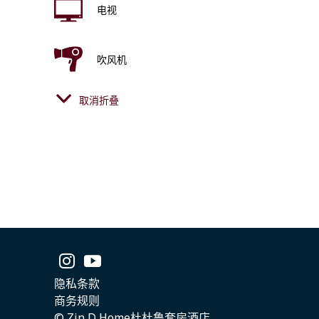
电视
吹风机
取消折叠
空调
卫生间
梳妆用品
淋浴
隐私条款
商务规则
香皂
© Zin D Home杜杜鲁套房酒店