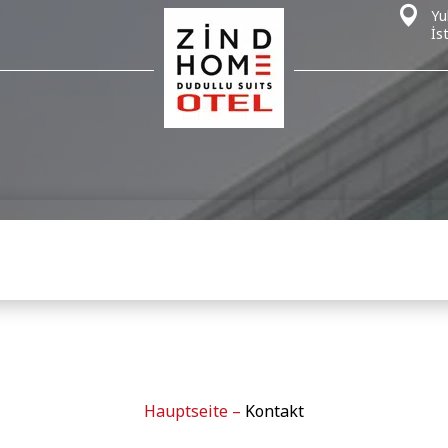
Yu
İs
Hauptseite
–
Kontakt