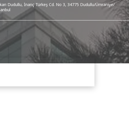
karı Dudullu, İnanç Türkeş Cd. No 3, 34775 Dudullu/Ümraniye/
tanbul