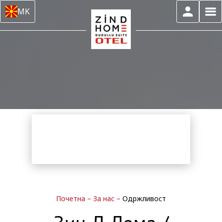
MK
Почетна
–
За нас
–
Одржливост