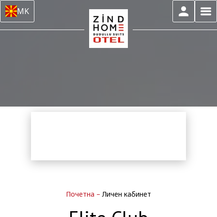
MK
Почетна
–
Личен кабинет