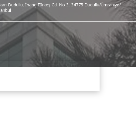
karı Dudullu, İnanç Türkeş Cd. No 3, 34775 Dudullu/Ümraniye/
tanbul