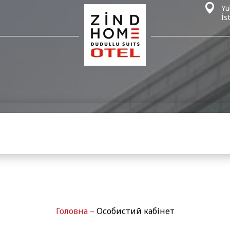
Yu
İs
Головна
–
Особистий кабінет