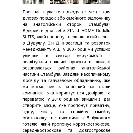
Про нас шукаєте підходяще місце для
ділових поїздок або сімейного відпочинку
на анатолійській стороні Стамбула?
Відкрийте для себе ZIN d HOME Dudullu
SUITS, який пропонує першокласний сервіс
в Дудуллу. Зін Д. інвестиції та розвиток
менеджменту А.Ш. у 2007 році ми успішно
увійшли в сектор нерухомості і
реалізували важливі проекти в швидко
розвиваються районах анатолійської
частини Стамбула. Завдяки накопиченому
досвіду та галузевому обладнанню, яке
ми маємо, ми за короткий час стали
компанією, яка користується довірою та
перевагою. У 2016 році ми вийшли з ідеї
створити місце, яке пропонує приватну,
гідну, чисту та спокійну сімейну
обстановку, не виходячи з 5-зіркового
готелю, який пропонує короткострокове,
середньострокове та довгострокове