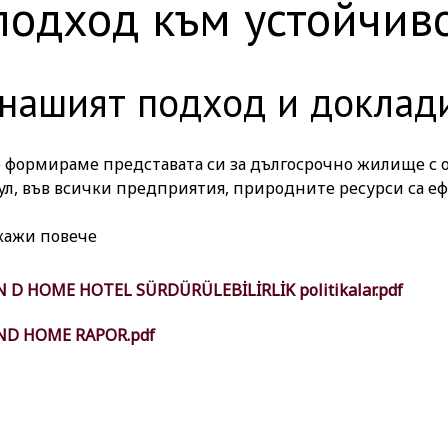
подход към устойчив
 нашият подход и доклад
е формираме представата си за дългосрочно жилище с о
ул, във всички предприятия, природните ресурси са е
и устойчиви следните атракции и съоръжения: ние се 
е достъп до съответните ни отчети на тази страница.
кажи повече
N D HOME HOTEL SÜRDÜRÜLEBİLİRLİK politikalar.pdf
ND HOME RAPOR.pdf