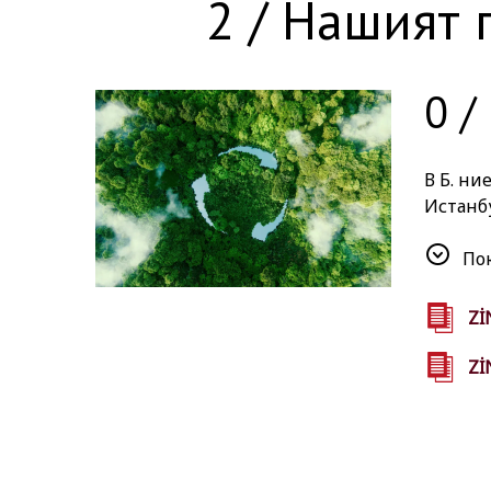
2 / Нашият 
0 /
В Б. ни
Истанб
живот 
получит
По
Zİ
Zİ