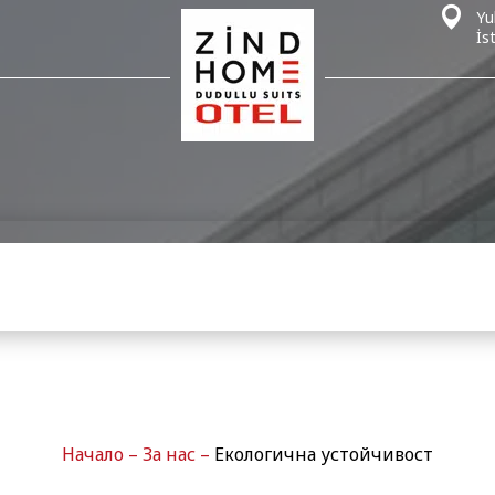
Yu
İs
Начало
–
За нас
–
Екологична устойчивост