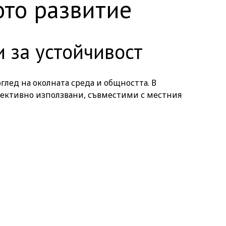
ото развитие
и за устойчивост
глед на околната среда и общността. В
фективно използвани, съвместими с местния
стремим да направим престоя си. Можете да