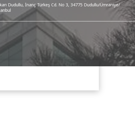
karı Dudullu, İnanç Türkeş Cd. No 3, 34775 Dudullu/Ümraniye/
tanbul