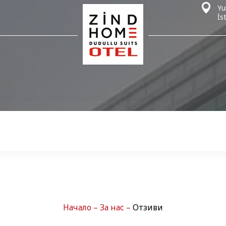
Yu
İs
Начало
–
За нас
–
Отзиви