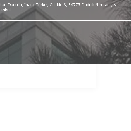
karı Dudullu, İnanç Türkeş Cd. No 3, 34775 Dudullu/Ümraniye/
tanbul