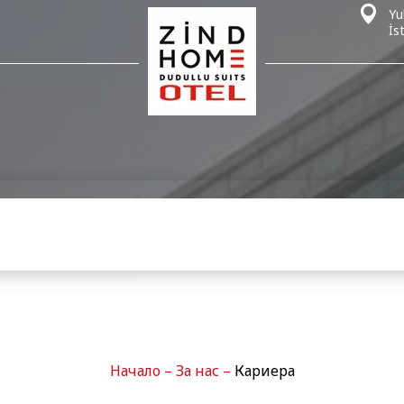
Yu
İs
Начало
–
За нас
–
Кариера