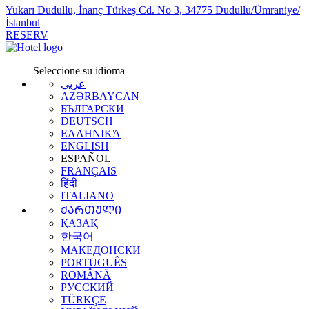
Yukarı Dudullu, İnanç Türkeş Cd. No 3, 34775 Dudullu/Ümraniye/
İstanbul
RESERV
Seleccione su idioma
عربي
AZƏRBAYCAN
БЪЛГАРСКИ
DEUTSCH
ΕΛΛΗΝΙΚΆ
ENGLISH
ESPAÑOL
FRANÇAIS
हिंदी
ITALIANO
ᲥᲐᲠᲗᲣᲚᲘ
ҚАЗАҚ
한국어
МАКЕДОНСКИ
PORTUGUÊS
ROMÂNĂ
РУССКИЙ
TÜRKÇE