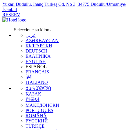
Yukarı Dudullu, İnanç Türkeş Cd. No 3, 34775 Dudullu/Ümraniye/
İstanbul
RESERV
Seleccione su idioma
عربي
AZƏRBAYCAN
БЪЛГАРСКИ
DEUTSCH
ΕΛΛΗΝΙΚΆ
ENGLISH
ESPAÑOL
FRANÇAIS
हिंदी
ITALIANO
ᲥᲐᲠᲗᲣᲚᲘ
ҚАЗАҚ
한국어
МАКЕДОНСКИ
PORTUGUÊS
ROMÂNĂ
РУССКИЙ
TÜRKÇE