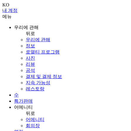
KO
내 계정
메뉴
우리에 관해
뒤로
우리에 관해
정보
로열티 프로그램
사진
리뷰
공석
결제 및 결제 정보
지속 가능성
레스토랑
수
특가판매
어메니티
뒤로
어메니티
회의장