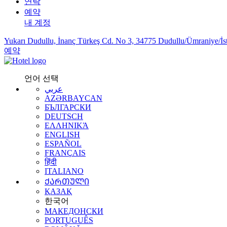
연락
예약
내 계정
Yukarı Dudullu, İnanç Türkeş Cd. No 3, 34775 Dudullu/Ümraniye/İs
예약
언어 선택
عربي
AZƏRBAYCAN
БЪЛГАРСКИ
DEUTSCH
ΕΛΛΗΝΙΚΆ
ENGLISH
ESPAÑOL
FRANÇAIS
हिंदी
ITALIANO
ᲥᲐᲠᲗᲣᲚᲘ
ҚАЗАҚ
한국어
МАКЕДОНСКИ
PORTUGUÊS