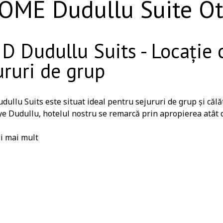
OME Dudullu Suite Otel
 D Dudullu Suits - Locație 
ururi de grup
dullu Suits este situat ideal pentru sejururi de grup și călăt
 Dudullu, hotelul nostru se remarcă prin apropierea atât de f
 de afaceri și zonele industriale organizate. Oaspeții noștri 
ate, în timp ce își gestionează cu ușurință afacerea.
i mai mult
 și centre sportive
raniye Municipality Necip Fazil piscină și centru sportiv-la
mi-olimpică, fitness și lecții de grup.
scina pentru copii - 7 minute, piscina interioara si zona de
scina Casa Towers se află la 6 minute de mers pe jos și oferă