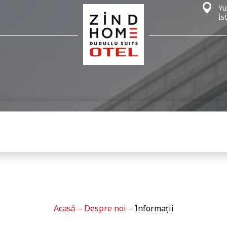
Yu
İs
Acasă
–
Despre noi
–
Informații