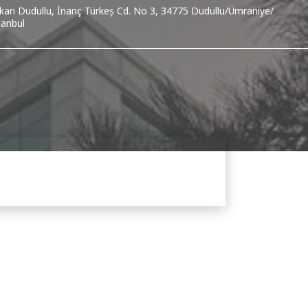
karı Dudullu, İnanç Türkeş Cd. No 3, 34775 Dudullu/Ümraniye/
tanbul