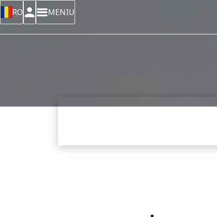
RO
MENIU