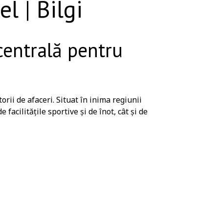
 | Bilgi
centrală pentru
orii de afaceri. Situat în inima regiunii
acilitățile sportive și de înot, cât și de
pot desfășura cu ușurință activități sportive și
 5 minute de mers cu mașina, piscină interioară
 antrenament functionala.
 facilități moderne.