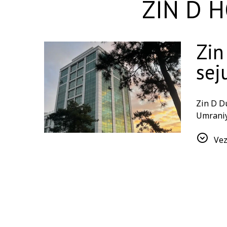
ZİN D H
Zin
sej
Zin D Du
Umraniye
centrele
de sănăt
Vez
Piscine
Um
se
Pi
Pi