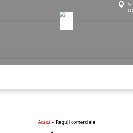
Yu
İs
Acasă
–
Reguli comerciale